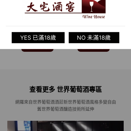
2014 美國紅酒 FIRE
2013 美國紅酒 DIRT
LIGHT (舊金山紀事報葡
WORSHIPPER (知名葡
L
萄酒大賽SAN
萄酒評鑑家 ROBERT
FRANCISCO
PARKER 95~98分)
CHRONICLE WINE
YES 已滿18歲
NO 未滿18歲
COMPETITION 金牌)
C
加入清單
加入清單
查看更多 世界葡萄酒專區
網羅來自世界葡萄酒酒莊
新世界葡萄酒風格多變自由
舊世界葡萄酒釀造技術所延伸