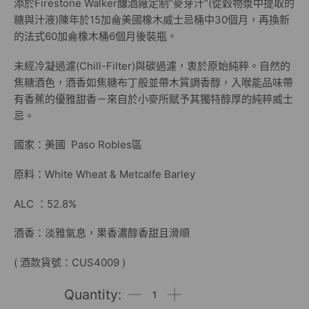
添於Firestone Walker釀酒廠定制“麥芽汁“(從穀物漿中提取的
糖與汁液)陳年於15加侖美國橡木威士忌桶中30個月，再換新
的法式60加侖橡木桶6個月後裝瓶。
未經冷凝過濾(Chill-Filter)與碳過濾，衷於原始純粹。自然的
焦糖酒色，酒香如焦糖布丁般並帶木質調香醇，入喉能品味帶
有香蕉的優雅甜香－來自於小麥所賦予其獨特醇厚的純粹威士
忌。
國家：美國 Paso Robles區
原料：White Wheat & Metcalfe Barley
ALC ：52.8%
酒香：淡雅氣息，果香濃醇香甜且滑順
( 酒款貨號：CUS4009 )