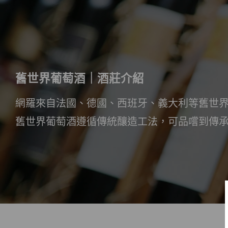
舊世界葡萄酒｜酒莊介紹
網羅來自法國、德國、西班牙、義大利等舊世
舊世界葡萄酒遵循傳統釀造工法，可品嚐到傳