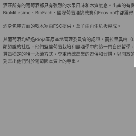
酒莊所有的葡萄酒都具有強烈的水果風味和木質氣息。出產的有機葡萄酒
BioMillesime、BioFach、國際葡萄酒挑戰賽和Ecovino中都獲
酒身包裝方面的軟木塞由FSC提供，盒子由再生紙板製成。
其葡萄酒均經過Rioja區原產地管理委員會的認證，而拉里奧哈（La R
類認證的社區。他們堅信葡萄栽培和釀酒學中的這一門自然哲學，
質量穩定的唯一永續方式。尊重傳統農業的習俗和習慣，以開放的
刻畫出他們對於葡萄園本質上的尊重。