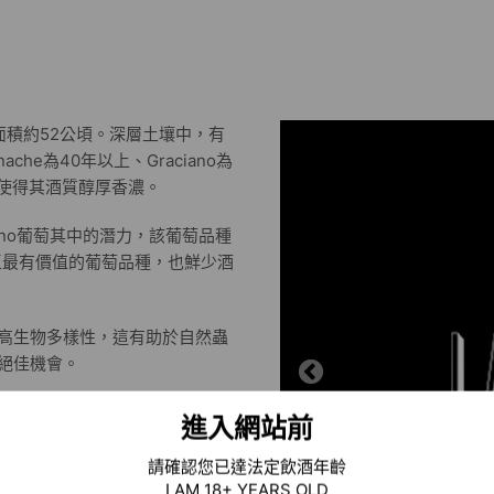
總面積約52公頃。深層土壤中，有
ache為40年以上、Graciano為
跡，使得其酒質醇厚香濃。
ano葡萄其中的潛力，該葡萄品種
a區最有價值的葡萄品種，也鮮少酒
高生物多樣性，這有助於自然蟲
絕佳機會。
化學農藥。
進入網站前
蛋或任何其他動物產品，另外亞
請確認您已達法定飲酒年齡
I AM 18+ YEARS OLD