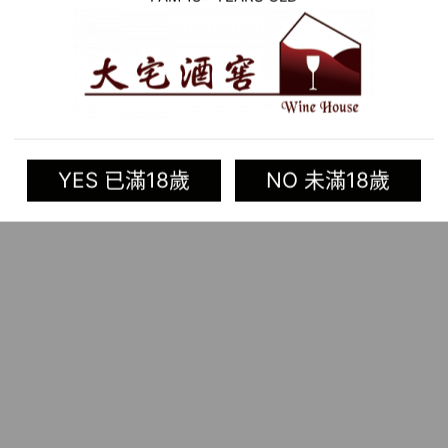
在Biocordoba、
得了獎牌。
ioja）是1991年第一個獲得此
無外乎是保持土壤環境而讓生產
態度釀造有機葡萄酒。充滿愛，
YES 已滿18歲
NO 未滿18歲