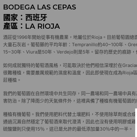
BODEGA LAS CEPAS
國家：西班牙
產區：LA RIOJA
酒莊從1996年開始從事有機農業，地屬位於Rioja。目前葡萄園
大量石灰岩。葡萄藤的平均年齡：Tempranillo約40~100年、Gren
15~30年、Viura是50年、Verdejo則是5年。留存的歷史的痕
如何成就獨特的葡萄酒風格，可能取決於他們相信深埋於在Graci
很難種植，需要嚴厲規範的濕度和溫度，因此即使現在成為Rioj
莊種植。
我們的葡萄園在自然環境中共生同存，同一農場和同一農場中具有
害防治。除了降雨少的天氣條件外，這裡具備了種植有機葡萄園的
種植有機葡萄。我們使用肥料代替土壤肥料，不使用除草劑或合成
通過沉澱自然穩定了葡萄酒來取代澄清，因此也沒有使用明膠或雞
硫酸鹽則只使用15％，這已是允許的最低添加量30％中的一半。