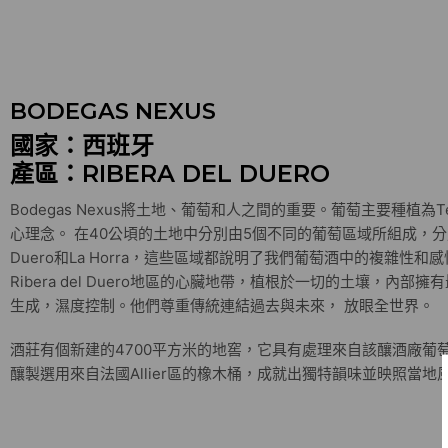
BODEGAS NEXUS
國家：西班牙
產區：RIBERA DEL DUERO
Bodegas Nexus將土地、葡萄和人之間的重要。葡萄主要種植為Te
心理念。 在40公頃的土地中分別由5個不同的葡萄區域所組成，分別位於Pi
Duero和La Horra，這些區域都說明了我們葡萄酒中的複雜性和感性。 
Ribera del Duero地區的心臟地帶，植根於一切的土壤，內
生成，濕度控制。他們尊重傳統連結過去與未來， 放眼全世界。
酒莊有個新建的4700平方米的地窖，它具有處理來自該釀酒廠葡萄園
釀製選用來自法國Allier區的橡木桶，成就出獨特韻味並映照當地