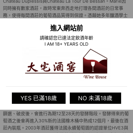
Château Duplessis與Château La Tour De Bessan。Marie因
同時擁有數家酒莊，故時常東奔西走地打理各間酒莊的日常事
務，使得每間酒莊的葡萄酒品質得到保證。憑藉她多年釀酒學士
畢業與葡萄園實戰經驗，理論和實踐同時運用於酒莊操作上，使
進入網站前
得每間酒莊的葡萄酒品質得到保證，令三個酒莊都能同時入選
Cru Bourgeois中級酒莊評級之中，可想而知她實力非凡。
請確認您已達法定飲酒年齡
Lurton 家族是在法國波爾多擁有非常重要影響力的大家族，家族
I AM 18+ YEARS OLD
的第三代成員雖然開枝散葉，各有各的莊園事業，整個家族加總
擁有的酒莊超過三十家，而葡萄園面積加總多達 1300 公頃，且
幾乎都是法國波爾多地區的名莊名園。
莊園的葡萄園面積約29.5公頃，葡萄品種的栽種比例為43%
Cabernet Sauvignon、55% Merlot、2% Cabernet-Franc、1%
Petit Verdot，而葡萄樹的平均樹齡為25年。用來栽培這些葡萄
YES 已滿18歲
NO 未滿18歲
樹的土壤為礫石，還帶有黏土，屬石灰岩層。當葡萄達到理想的
成熟狀態後，酒莊會通過人工方式進行採摘。採摘後的葡萄經過
篩選、破皮後，會進行為期12至28天的發酵階段。發酵得來的葡
萄酒之後會再進入30%新的法國橡木桶中熟成12個月，最後在酒
莊內裝瓶。2003年酒莊獲得法國永續葡萄園的認證單位HVE3與