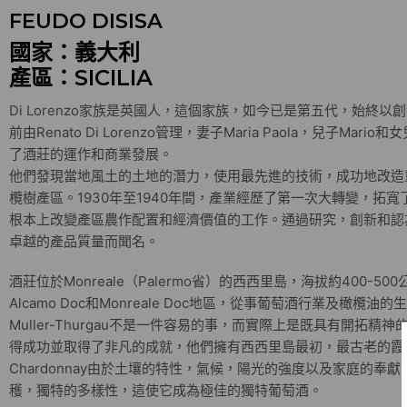
FEUDO DISISA
國家：義大利
產區：SICILIA
Di Lorenzo家族是英國人，這個家族，如今已是第五代，始終
前由Renato Di Lorenzo管理，妻子Maria Paola，兒子Mar
了酒莊的運作和商業發展。
他們發現當地風土的土地的潛力，使用最先進的技術，成功地改造
欖樹產區。1930年至1940年間，產業經歷了第一次大轉變，拓
根本上改變產區農作配置和經濟價值的工作。通過研究，創新和認
卓越的產品質量而聞名。
酒莊位於Monreale（Palermo省）的西西里島，海拔約400-5
Alcamo Doc和Monreale Doc地區，從事葡萄酒行業及橄
Muller-Thurgau不是一件容易的事，而實際上是既具有開拓
得成功並取得了非凡的成就，他們擁有西西里島最初，最古老的霞
Chardonnay由於土壤的特性，氣候，陽光的強度以及家庭的奉
穫，獨特的多樣性，這使它成為極佳的獨特葡萄酒。