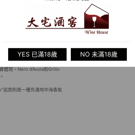
者是無與倫比的葡萄酒，是該地區的傑出
格和香醇品質的真實體現。
於Disisa Estate的葡萄園內。
遞著西西里土地的溫暖魅力和魔
YES 已滿18歲
NO 未滿18歲
Nero d’Avola和Grillo
選。
rillo”這款則是一種充滿地中海香氣