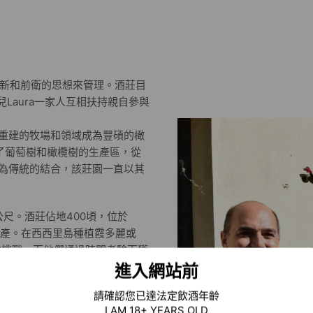
以創新和前衛的思想來管理。酒莊目
io和女兒Laura一家人互相扶持親自參與
重建的牧場和領域成為豐碩的橄
寬了葡萄樹和橄欖樹的生產區，從
為傳統的結合，該莊園一直以其
00公尺。酒莊佔地400頃，位於
欖油的生產。在西西里島種植霞多麗或
精神的挑戰，而他們通過時間考驗而獲
多麗葡萄葡萄園。在酒莊里
進入網站前
獻努力，年復一年地獲得了新的收
請確認您已達法定飲酒年齡
I AM 18+ YEARS OLD