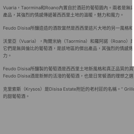
Vuaria，Taormina和Roano內置自於酒莊的葡萄園內。兩
產品，其強烈的情感傳遞著西西里土地的溫暖，魅力和魔力。
Feudo Disisa所釀造造的酒款當然是西西里這片大地的另一風
沃里亞（Vuaria），陶爾米納（Taormina）和羅阿諾（Roano）是位
它們是無與倫比的葡萄酒，是該地區的傑出產品，其強烈的情感傳
力。
Feudo Disisa所釀製的葡萄酒是西西里土地新風格和真正品質的真實體現。
Feudo Disisa酒是新鮮的活潑的葡萄酒，也是日常餐酒的理想之
克里索斯（Krysos）是Disisa Estate附近的老村莊的名稱。“ G
的甜葡萄酒。