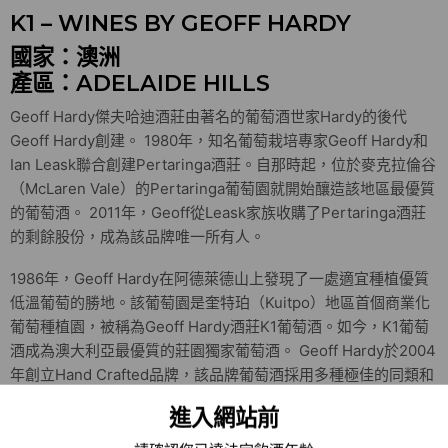
K1 – WINES BY GEOFF HARDY
國家：澳洲
產區：ADELAIDE HILLS
Geoff Hardy傑夫哈迪酒莊由著名的葡萄酒世家Hardy的後代
Geoff Hardy創建。 1980年，知名葡萄栽培專家Geoff Hardy和
Ian Leask聯合創建Pertaringa酒莊。自那時起，位於麥克拉倫谷
（McLaren Vale）的Pertaringa葡萄園就開始釀造該地區最優質
的葡萄酒。 2011年，Geoff從Leask家族收購了Pertaringa酒莊
的剩餘股份，成為該品牌唯一所有人。
1986年，Geoff Hardy在阿德萊德山上發現了一處適宜種植優質
低溫葡萄的勝地。該葡萄園是奎特珀（Kuitpo）地區首個商業化
葡萄種植園，被稱為Geoff Hardy酒莊K1葡萄酒。如今，K1葡萄
酒成為澳大利亞最優質的莊園獨家葡萄酒。 Geoff Hardy於2004
年創立Hand Crafted品牌，該品牌葡萄酒採用多種極佳的同類和
新生品種，其廣度冠絕澳大利亞。 Hand Crafted牌葡萄酒取材自
進入網站前
澳大利亞各地實行可持續管理的葡萄園，並經手工篩選出優質葡
萄。