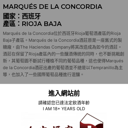
MARQUÉS DE LA CONCORDIA
國家：西班牙
產區：RIOJA BAJA
Marqués de la Concordia位於西班牙Rioja葡萄酒產區的Rioja
Baja子產區。Marqués de la Concordia酒莊原是一座舊式的製
糖廠，由The Haciendas Company將其改造成為如今的酒莊。
酒莊在保留了Rioja產區內的一些釀酒傳統的同時，也不斷挑戰創
新，其葡萄園不斷試行種植不同的葡萄品種，這也使得Marqués
de la Concordia酒莊出產的葡萄酒並不總是以Tempranillo為主
導，也加入了一些國際葡萄品種進行混釀。
Marqués de la Concordia酒莊的葡萄園是整個里奧哈產區內海
進入網站前
拔最高的葡萄園，其海拔高度高達680米。高海拔造成了葡萄園
遭受極端氣候的風險增加，但得益於南北走向，因而使得葡萄園
請確認您已達法定飲酒年齡
的光照充足。同時，葡萄園的晝夜溫差大，因而葡萄的成熟狀態
I AM 18+ YEARS OLD
十分良好。如此高海拔的葡萄園一開始並不被看好，但在經營了
接近10年後，其出產的葡萄酒以特別甜美的口感贏得了認同。
目前葡萄園主要種植的葡萄品種為Tempranillo，同時也種植有