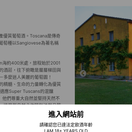
優質葡萄酒。Toscana是傳奇
種植葡萄種以Sangiovese為著名稱
rhenian海約400米處，旅程始於2001
頂上的酒莊，往下俯瞰是層層梯田與
－多麼迷人美麗的葡萄園！
風土其中的精髓、生命的力量轉化為優質
uper Tuscans的混釀
albec）。 他們尊重大自然並堅持天然不
，這是與自然合作時無法與品質
都保持謹慎的關注。葡萄從樹上
進入網站前
始，因此所有過程都是自然的。
請確認您已達法定飲酒年齡
才得以問世。
I AM 18+ YEARS OLD