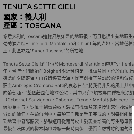
TENUTA SETTE CIELI
國家：義大利
產區：TOSCANA
像意大利的Toscana這樣風景如畫的地區很，而且也很少有地區生產
葡萄酒產區Brunello di Montalcino和Chianti等的產地，當地
王，此區亦是“Super Tuscans”的所在地。
Tenuta Sette Cieli酒莊位於Monteverdi Marittimo鎮與Tyr
年，當時他們開始在Bolgheri附近種植第一批葡萄園。位於山
遠處的夕陽落海，山丘環繞著大海，從而創造了夢幻般的溫和氣候
莊主Ambrogio Cremona Ratti的衷心旨在“將我們非凡的
的葡萄酒。”整個莊園佔地70公頃，其中只有7頃被專門種植來混調適應S
（Cabernet Sauvignon，Cabernet Franc，Merlot和M
破壞為主旨，從風土到葡萄藤，選擇有機葡萄栽培技術來保護環境
分離的價值。在葡萄園中，每項工作都是手工完成的，對每個細節
到地窖中發酵釀製，發酵選用從葡萄皮上發現並培養的野生酵母開
最後在法國製的橡木桶中陳釀一段時間後，優質自然香醇的葡萄酒