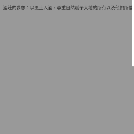
酒莊的夢想：以風土入酒，尊重自然賦予大地的所有以及他們所信