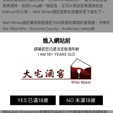
質美酒時，他與Craig都一致認為，正可以用這些美酒來紀念
Kathryn的父母。 Walt Wines酒莊就是在這種背景下誕生了。
Walt Wines酒莊擁有跨度接近1000英里的廣闊的葡萄園，分佈於
Sta. Rita Hills、Sonoma County、Anderson Valley和
Willamette Valley地區。這些地區葡萄園擁有涼爽的氣候特徵，
進入網站前
獨特的地理位置，以種植品質突出的Pinot Noir和Chardonnay葡
萄為主，還培植包括Pommard、Dijon和Robert Young Clone
請確認您已達法定飲酒年齡
等克隆品種。到了收穫季節，酒莊會選擇在晚間和早晨兩個時段
I AM 18+ YEARS OLD
採用人工方式採摘葡萄。位於Anderson Valley的葡萄園，坐落
在Mendocino County連綿起伏的群山中，距離太平洋只有10英
里距離。
這裡的土壤大部分以砂質土、碎石沖積壤土為主，混合著土層底
下的粘土，這種土壤加大了園區的晝夜溫差，延長了葡萄的成熟
期，讓葡萄的酸度和糖分含量得到更好的平衡，栽培的Pinot
Noir優雅，充滿櫻桃的風味，酸度較高。
YES 已滿18歲
NO 未滿18歲
Walt Wines酒莊釀酒團隊由釀酒主任Steve Leveque帶領，釀酒
師Megan Gunderson對釀造別具吸引力的美味的葡萄佳釀懷有