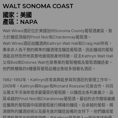
WALT SONOMA COAST
國家：美國
產區：NAPA
Walt Wines酒莊位於美國加州Sonoma County葡萄酒產區，致
力於釀造頂級的Pinot Noir和Chardonnay葡萄酒。
Walt Wines酒莊由釀酒商Kathryn Walt Hall和Craig Hall所有，
秉承非人為干預的精準的釀酒理念釀造葡萄酒，因此釀成的葡萄
酒能自然而然地真實地展現原產地特徵。莊主Kathryn Walt Hall
父母Bob和Dolores Walt也是專業的葡萄種植及葡萄酒釀造者。
他們將種植的6種優質葡萄品種出售給多個著名酒莊。
1982-1992年，Kathryn非常高興能參與到酒莊的管理工作中。
2009年，Kathryn與Roger和Richard Roessler兄弟合作，共同
沿著太平洋海岸尋求最優質的葡萄園，以釀造出系列產量少，品
質卓越的Pinot Noir和Chardonnay葡萄酒。最初的合作關係繼續
從獲獎的葡萄園中採摘葡萄進行精確的釀造。在卓越的葡萄、精
湛嫻熟的釀酒技術以及最先進的釀造設備的支持下，他們釀成葡
萄酒有著突出的個性特徵。在Kathryn與其他人一起分享這些優