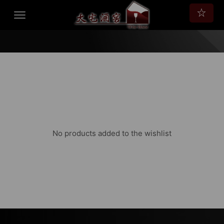
☆
No products added to the wishlist