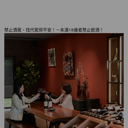
禁止酒駕、找代駕保平安！－未滿18歲者禁止飲酒！