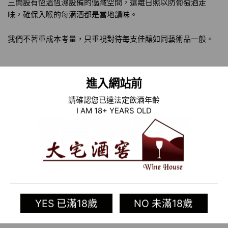
三間設有恆溫恆濕設備的儲藏空間，遠離日照以防葡萄酒走
味，確保入喉的每滴酒都是當地韻味。
我們不著重成本考量，只重視對待每支佳釀如同藝術品一般。
www.winehouse.com.tw
進入網站前
請確認您已達法定飲酒年齡
I AM 18+ YEARS OLD
02-85012211
大直門市/
台北市大直堤頂大道二段302號1樓
YES 已滿18歲
NO 未滿18歲
：03-5506611