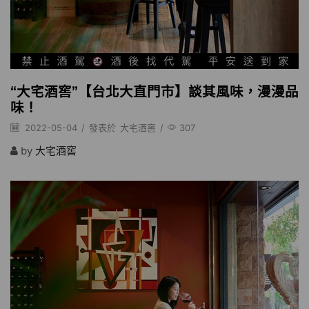
“大宅酒窖”【台北大直門市】談其風味，漫漫品
味！
2022-05-04
/
發表於
大宅酒窖
/
307
by
大宅酒窖