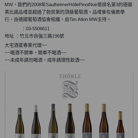
MW，我們的2008年SaulheimerHöllePinotNoir是排名第3的德國
黑比諾品嚐並超過了勃艮第的頂級葡萄酒。品嚐會在倫敦舉
行，由德國葡萄酒協會組織，由Tim Atkin MW主持。
：03-5506611
☎️
☎️
☎️
地址 ：竹北市自強三路196號
大宅酒窖專業代理~~
~~喝酒不開車，開車不喝酒~~
~~未成年請勿喝酒，成年請理性飲酒~~