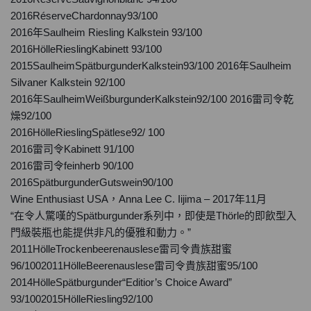
2016RéserveChardonnay93/100
2016年Saulheim Riesling Kalkstein 93/100
2016HölleRieslingKabinett 93/100
2015SaulheimSpätburgunderKalkstein93/100 2016年Saulheim
Silvaner Kalkstein 92/100
2016年SaulheimWeißburgunderKalkstein92/100 2016雷司令乾
燥92/100
2016HölleRieslingSpätlese92/ 100
2016雷司令Kabinett 91/100
2016雷司令feinherb 90/100
2016SpätburgunderGutswein90/100
Wine Enthusiast USA，Anna Lee C. Iijima – 2017年11月
“在令人驚嘆的Spätburgunder系列中，即使是Thörle的即飲型入
門級裝瓶也能提供非凡的優雅和動力。”
2011HölleTrockenbeerenauslese雷司令貴族甜蜜
96/1002011HölleBeerenauslese雷司令貴族甜蜜95/100
2014HölleSpätburgunder“Editior’s Choice Award”
93/1002015HölleRiesling92/100