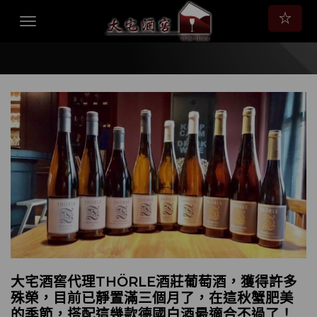
☆
大宅酒窖代理THÖRLE酒莊葡萄酒，獲得許多
殊榮，目前已靜置滿三個月了，在這秋蟹肥美
的季節，搭配這幾款德國白酒最適合不過了！