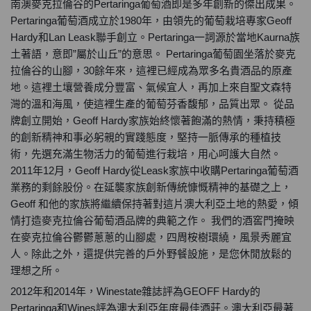
南澳麥克拉倫谷的Pertaringa葡萄酒即是多年創新的傑出成果。
Pertaringa葡萄酒成立於1980年，由領先的葡萄栽培專家Geoff
Hardy和Lan Leask聯手創立。Pertaringa一詞源於當地Kaurna族
土著語，意即”屬於山丘”的意思。 Pertaringa葡萄園坐落於麥克
拉倫谷的山腳，30餘年來，這裡已經成為眾多名貴酒品的原產
地。這裡土壤營養成分豐富、氣候宜人，再加上來自聖文森特
灣的溫和海風，使這裡生產的葡萄芬香馥郁，品質出眾。 從品
牌創立開始，Geoff Hardy家族始終懷著飽滿的熱情，秉持積極
的創新精神和事必躬親的實踐態度，堅持一脈傳承的種植技
術，先選充滿生物活力的葡萄進行栽培，用心呵護大自然。
2011年12月，Geoff Hardy從Leask家族中收購Pertaringa葡萄酒
業務的剩餘股份。在延襲家族創新傳統慷慨精神的基礎之上，
Geoff 和他的家族將繼續保持著對這片澳大利亞土地的熱愛，傾
情打造麥克拉倫谷葡萄酒品牌的典範之作。 我們的酒窖門掩映
在麥克拉倫谷鬱鬱蔥蔥的山腳處，四周桉樹環繞，風景秀麗宜
人。除此之外，還提供完善的戶外野餐設施，是您休閒放鬆的
理想之所。
2012年和2014年，Winestate雜誌評為GEOFF Hardy的
Pertaringa和Wines評為澳大利亞年度最佳酒莊。澳大利亞最著