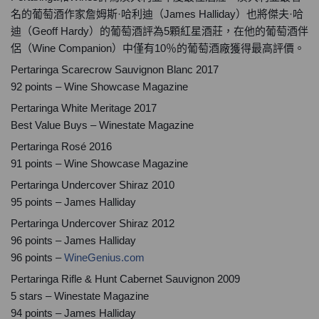
名的葡萄酒作家詹姆斯·哈利迪（James Halliday）也將傑夫·哈
迪（Geoff Hardy）的葡萄酒評為5顆紅星酒莊，在他的葡萄酒伴
侶（Wine Companion）中僅有10％的葡萄酒廠獲得最高評價。
Pertaringa Scarecrow Sauvignon Blanc 2017
92 points – Wine Showcase Magazine
Pertaringa White Meritage 2017
Best Value Buys – Winestate Magazine
Pertaringa Rosé 2016
91 points – Wine Showcase Magazine
Pertaringa Undercover Shiraz 2010
95 points – James Halliday
Pertaringa Undercover Shiraz 2012
96 points – James Halliday
96 points –
WineGenius.com
Pertaringa Rifle & Hunt Cabernet Sauvignon 2009
5 stars – Winestate Magazine
94 points – James Halliday