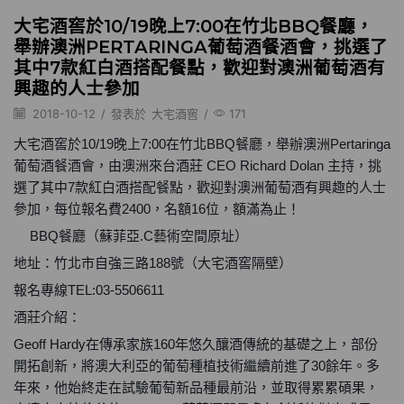
大宅酒窖於10/19晚上7:00在竹北BBQ餐廳，
舉辦澳洲PERTARINGA葡萄酒餐酒會，挑選了
其中7款紅白酒搭配餐點，歡迎對澳洲葡萄酒有
興趣的人士參加
2018-10-12
/
發表於
大宅酒窖
/
171
大宅酒窖於10/19晚上7:00在竹北BBQ餐廳，舉辦澳洲Pertaringa
葡萄酒餐酒會，由澳洲來台酒莊 CEO Richard Dolan 主持，挑
選了其中7款紅白酒搭配餐點，歡迎對澳洲葡萄酒有興趣的人士
參加，每位報名費2400，名額16位，額滿為止！
BBQ餐廳（蘇菲亞.C藝術空間原址）
🍽
地址：竹北市自強三路188號（大宅酒窖隔壁）
報名專線TEL:03-5506611
酒莊介紹：
Geoff Hardy在傳承家族160年悠久釀酒傳統的基礎之上，部份
開拓創新，將澳大利亞的葡萄種植技術繼續前進了30餘年。多
年來，他始終走在試驗葡萄新品種最前沿，並取得累累碩果，