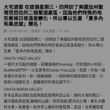
大宅酒窖 在這個星期三，四拜訪了美國加州聖
塔芭芭拉的二個葡酒產區，因為他們特殊的地
形氣候日夜溫差變化，所以專以生產 「夏多內
和黑皮諾」聞名！
2018-08-06
/
發表於
大宅酒窖
/
194
大宅酒窖 在這個星期三，四拜訪了美國加州聖塔芭芭拉的二個
葡酒產區，因為他們特殊的地形氣候日夜溫差變化，所以專以
生產 「夏多內和黑皮諾」聞名！
SANTA YNEZ VALLEY
一個不太可能的城鎮 – 荷蘭風格的Solvang，巴拉德的小村莊，
Buellton的門戶，以及更多的Santa Ynez山谷。但是，作為一個
多樣化的系列，有一個連接線：一個特殊的葡萄酒的才能，只
有與小城鎮生活，遠離城市的滿足感平行。
SANTA MARIA VALLEY
許多品質必須結合起來創造聖瑪利亞山谷：通向大海的開口，
讓冷霧能夠定居;巍峨的山脈，保持溫度;肥沃的土壤，產生大膽
的水果。結果是一些世界上最好的葡萄酒 – 並且，在某種程度