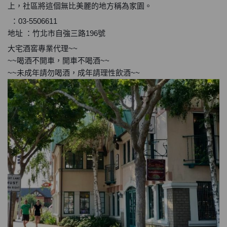
上，社區將這個無比美麗的地方稱為家園。
：03-5506611
地址 ：竹北市自強三路196號
大宅酒窖專業代理~~
~~喝酒不開車，開車不喝酒~~
~~未成年請勿喝酒，成年請理性飲酒~~