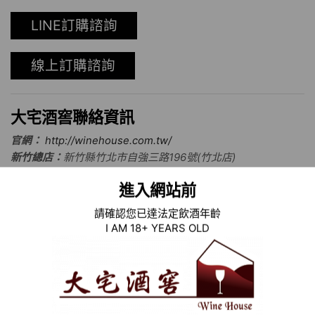
LINE訂購諮詢
線上訂購諮詢
大宅酒窖聯絡資訊
官網：
http://winehouse.com.tw/
新竹總店：
新竹縣竹北市自強三路196號(竹北店)
電話：
(03)550-6611
進入網站前
台北分店：
台北市中山區堤頂大道二段302號(台北大直店)
請確認您已達法定飲酒年齡
電話：
(02)8501-2211
I AM 18+ YEARS OLD
台中分店：
台中市梧棲區台灣大道十段166號(台中三井outlet店
店)
電話：
(04)2658-0065
台中分店：
台中市西屯區台灣大道三段301號B2樓(台中新光三