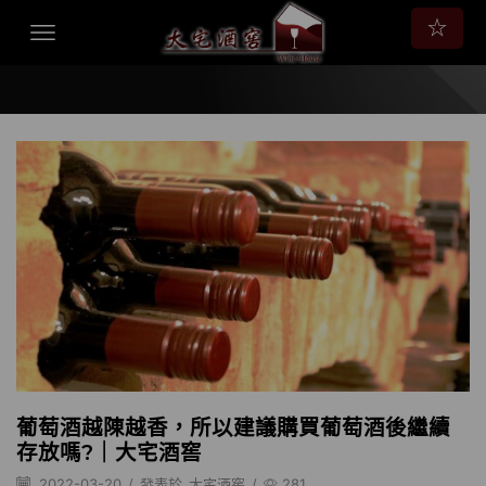
☆
葡萄酒越陳越香，所以建議購買葡萄酒後繼續
存放嗎?｜大宅酒窖
2022-03-20
/
發表於
大宅酒窖
/
281