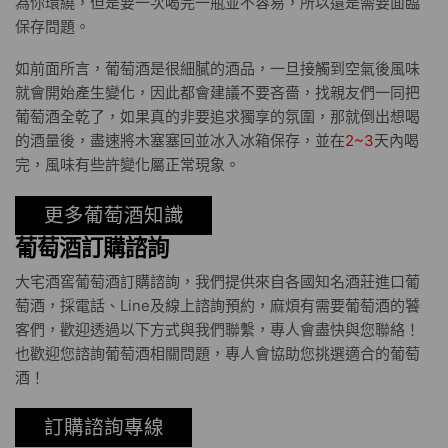
為你環繞，但是要一次喝完一瓶並不容易，所以還是需要面臨
保存問題。
如前面所言，葡萄酒是很細膩的酒品，一旦接觸到空氣後風味
就會開始產生變化，因此都會建議不要吝嗇，找親友們一同把
葡萄酒全乾了，如果真的非要追求獨享的氛圍，那就倒出想喝
的酒量後，盡速將木塞塞回並冰入冰箱保存，並在
2~3
天內喝
完，風味有些許變化屬正常現象。
更多葡萄酒知識
葡萄酒訂購諮詢
大宅酒窖葡萄酒訂購諮詢，我們提供來自各國知名酒莊進口葡
萄酒，採電話、Line及線上諮詢預約，麻煩有需要葡萄酒的饕
客們，歡迎透過以下方式與我們聯繫，專人會盡快與您聯絡！
也歡迎您諮詢葡萄酒相關問題，專人會協助您挑選適合的葡萄
酒！
訂購諮詢專線