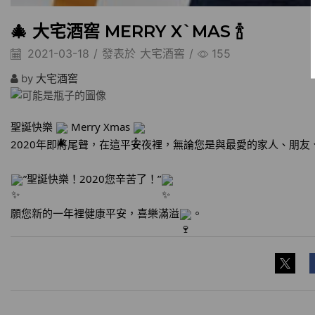
🎄 大宅酒窖 MERRY X`MAS 🍾️
2021-03-18
/
發表於
大宅酒窖
/
155
by
大宅酒窖
聖誕快樂
Merry Xmas
2020年即將尾聲，在這平安夜裡，無論您是與最愛的家人、朋
”聖誕快樂！2020您辛苦了！”
願您新的一年裡健康平安，喜樂滿溢
。