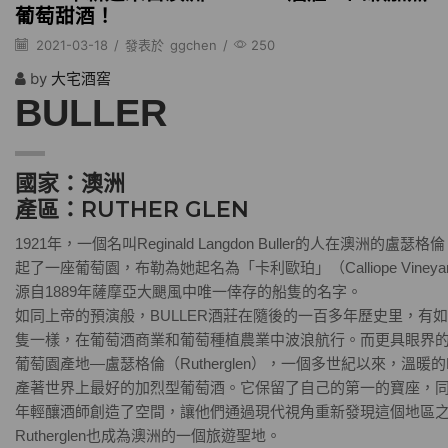
葡萄甜酒！
2021-03-18
/
發表於
ggchen
/
250
by
大宅酒窖
BULLER
國家：澳洲
產區：RUTHER GLEN
1921年，一個名叫Reginald Langdon Buller的人在澳洲的盧瑟格倫（
起了一座葡萄園，布勒為她起名為「卡利歐珀」（Calliope Viney
源自1889年薩摩亞大颶風中唯一倖存的船隻的名字。
如同上帝的預演般，BULLER酒莊在隨後的一百多年歷史里，有
隻一樣，在葡萄酒商業和葡萄種植農業中波浪航行。而更具眼界的是，
葡萄園產地—盧瑟格倫（Rutherglen），一個多世紀以來，溫暖的Rut
產著世界上最好的加烈型葡萄酒。它保留了自己的第一的寶座，
年輕釀酒師創造了空間，讓他們通過現代視角重新發現這個地區
Rutherglen也成為澳洲的一個旅遊聖地。