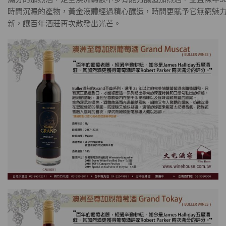
時間沉澱的產物，黃金液體經過精心釀造，時間更賦予它無窮魅
新，讓百年酒莊再次散發出光芒。