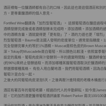
酒莊裡每一位釀酒師都有自己的口味，因此這也是這個酒莊和別
方，更尊重釀酒師的個人意見。
Fortified Wine翻譯為「加烈型葡萄酒」。 這類葡萄酒在釀造
酒精發酵完成後或者酒精發酵未完成時，添加酒精。添加酒精的
中的酒精含量，酒就變得更「更有勁」了，酒的力道也更「增烈
烈型葡萄酒。Baume是法國人發明的密度單位。通常是指糖度，1度等
完全發酵完畢大約等於1%酒精。Muscat是棕色皮的Brown Musca
深。Tokay的Muscadelle是白葡萄，所以顏色比較淺。依照當
設定的風格，葡萄肉皮與汁發酵到一半的適當時間點，釀酒師會
(約96%)來終止發酵過程。而添加哪種蒸餾葡萄酒取決於釀酒師
想選擇哪種風格。 有些人用白蘭地酒，我們用葡萄酒精，因為白
葡萄汁混合在一起。
之後大約同葡萄肉皮浸泡5天，之後再壓汁進特規的老橡木桶進行
酒莊有著百年的葡萄老藤，經過四代人的辛勤耕耘，如今是James Ha
莊，它的加烈酒更獲得葡萄酒評論家 Robert Parker 兩次100/1
滿分的加烈酒，是全澳洲為數不多有能力釀造加烈酒，並且陳年5