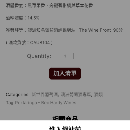
酒體香氣：黑莓果香，旁襯著柑橘與草本花香
酒精濃度：14.5%
獲獎評等：澳洲知名葡萄酒評鑑網站 The Wine Front 90分
( 酒款貨號：CAUB104 )
加入清單
Categories:
新世界葡萄酒
,
澳洲葡萄酒專區
,
酒類
Tag:
Pertaringa - Bec Hardy Wines
相關商品
進入網站前