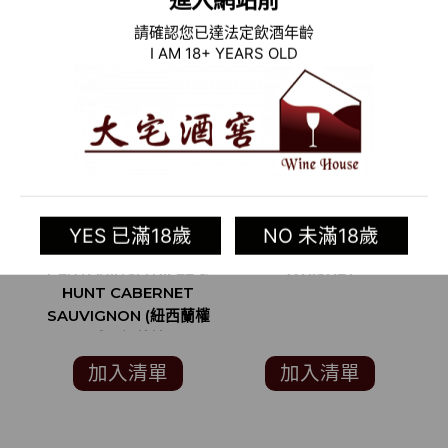
請確認您已達法定飲酒年齡
I AM 18+ YEARS OLD
YES 已滿18歲
NO 未滿18歲
2009 澳洲紅酒
RE:FIND RYE
PERTARINGA RIFLE &
WHISKEY
HUNT CABERNET
SAUVIGNON (紐西蘭權
S
威酒評雜誌
WINESTATE
加入清單
加入清單
MAGAZINE 五顆星)