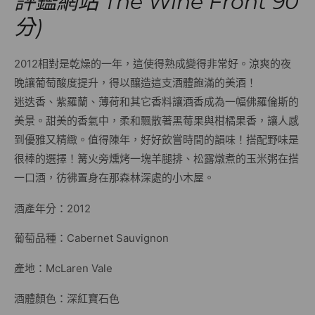
評鑑網站 The Wine Front 90
分)
2012相對是乾燥的一年，這使得熟成變得非常好。涼爽的夜
晚讓葡萄酸度提升，得以釀造這支酒體飽滿的美酒！
迷迭香、紫羅蘭、薄荷和其它香料讓酒香成為一幅佛羅倫斯的
美景。甜美的香氣中，柔和飄散著黑莓果與柑橘果香，讓人感
到優雅又精緻。值得陳年，好好飲嘗時間的韻味！搭配野味是
很棒的選擇！篝火旁燻烤一塊羊腿排、松露燉煮的玉米粥在搭
一口酒，彷彿置身在那森林深處的小木屋。
酒產年分：2012
葡萄品種：Cabernet Sauvignon
產地：McLaren Vale
酒體顏色：深紅寶石色