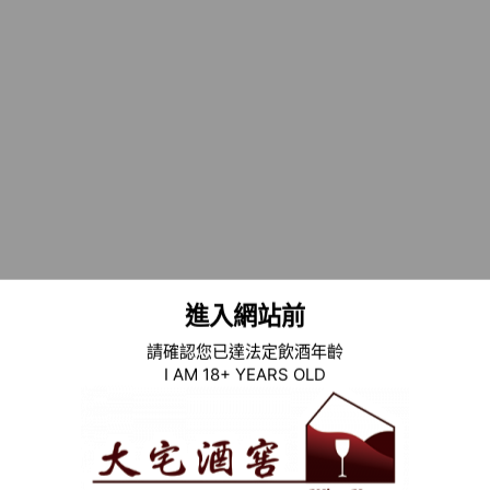
Parker, Wine Advocate
“The 2013 Cabernet
Sauvignon Coeur (94 % Cabernet Sauvignon and 6%
Merlot primarily from the Bergfeld Vineyard, but
other St. Helena terroirs as
well) has an inky purple
color, a big, sweet kiss of crème de cassis, black-
berries, licorice, and camphor. Full-bodied, opulent
and fleshy, it can be
drunk now in its exuberant
youthfulness but promises to age gracefully for
two
decades or more.”
Double Gold 2016 San Francisco Wine Competition.
進入網站前
請確認您已達法定飲酒年齡
I AM 18+ YEARS OLD
加入清單