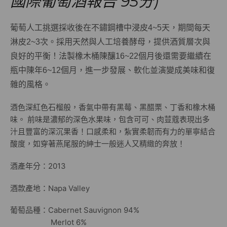
國際葡萄酒報告 95分)
葡萄人工挑選採收後在不鏽鋼槽中浸皮4~5天，期間每天
淋皮2~3次。採用天然與人工培養酵母，提供酒質層次與
良好的平衡！法製橡木桶陳釀16~22個月後還需要繼續在
瓶中陳年6~12個月，進一步發展、軟化並演變成美味和復
雜的風格。
酒色深紅色石榴般，香氣中帶有黑莓、黑醋栗、丁香和橡木桶
味。 前味是濃郁的深色水果味，包含可可、肉荳蔻表現出多
汁且豐富的深沉果香！口感柔和，紮實柔韌而有力的單寧結合
酸度，如穿著燕尾服的紳士一般迷人又精緻的奔放！
酒產年分：2013
酒款產地：Napa Valley
葡萄品種：Cabernet Sauvignon 94%
Merlot 6%