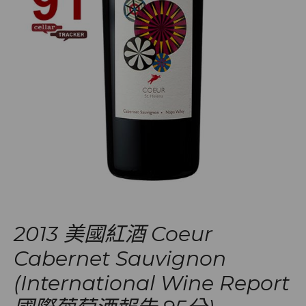
2013 美國紅酒 Coeur
Cabernet Sauvignon
(International Wine Report