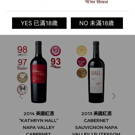
Categories:
新世界葡萄酒
,
美國葡萄酒專區
,
酒類
Tag:
HALL
YES 已滿18歲
NO 未滿18歲
相關商品
2014 美國紅酒
2013 美國紅酒
R
“KATHRYN HALL”
CABERNET
NAPA VALLEY
SAUVIGNON NAPA
CABERNET
VALLEY 1.5L(TEXSOM