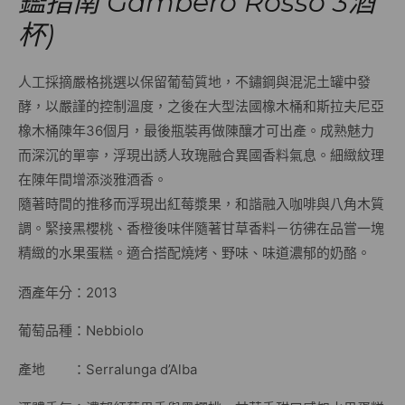
鑑指南 Gambero Rosso 3酒
杯)
人工採摘嚴格挑選以保留葡萄質地，不鏽鋼與混泥土罐中發
酵，以嚴謹的控制溫度，之後在大型法國橡木桶和斯拉夫尼亞
橡木桶陳年36個月，最後瓶裝再做陳釀才可出產。成熟魅力
而深沉的單寧，浮現出誘人玫瑰融合異國香料氣息。細緻紋理
在陳年間增添淡雅酒香。
隨著時間的推移而浮現出紅莓漿果，和諧融入咖啡與八角木質
調。緊接黑櫻桃、香橙後味伴隨著甘草香料－彷彿在品嘗一塊
精緻的水果蛋糕。適合搭配燒烤、野味、味道濃郁的奶酪。
酒產年分：2013
葡萄品種：Nebbiolo
產地 ：Serralunga d’Alba