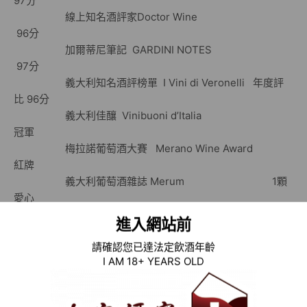
97分
線上知名酒評家Doctor Wine
96分
加爾蒂尼筆記 GARDINI NOTES
97分
義大利知名酒評榜單 I Vini di Veronelli 年度評
比 96分
義大利佳釀 Vinibuoni d’Italia
冠軍
梅拉諾葡萄酒大賽 Merano Wine Award
紅牌
義大利葡萄酒雜誌 Merum 1顆
愛心
進入網站前
( 酒款貨號：CIT4015 / CIT4027 1.5L Magnum / CIT4022
3L Double Magnum )
請確認您已達法定飲酒年齡
I AM 18+ YEARS OLD