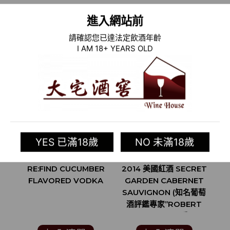
進入網站前
相關商品
請確認您已達法定飲酒年齡
I AM 18+ YEARS OLD
YES 已滿18歲
NO 未滿18歲
RE:FIND CUCUMBER
2014 美國紅酒 SECRET
FLAVORED VODKA
GARDEN CABERNET
SAUVIGNON (知名葡萄
酒評鑑專家”ROBERT
S
PARKER”93分)