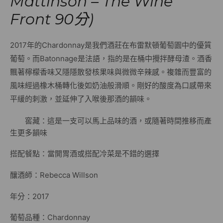
Mattinson – The Wine
Front 90分)
2017年的Chardonnay是我們酒莊在布雷默頓葡萄園中的優質
葡萄。而Batonnage是法語，指的是在桶中攪拌酵母渣。酒香
飄著檸檬香味又隱隱散發核果味與微微辛辣感。複雜而豐富的
風味經過橡木桶轉化後如奶油般滑順。剛好的酸度為口感帶來
平緩的刺激，並延伸了入喉後那酒的韻味。
窖藏：這是一支可以馬上品味的酒，或隨著時間推移而產
生更多韻味
搭配餐點：當開胃酒或搭配冷菜是不錯的選擇
釀酒師：Rebecca Willson
年分：2017
葡萄品種：Chardonnay