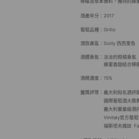
檸檬及草本香料，獨特的蜂
酒產年分：2017
葡萄品種：Grillo
酒款產區：Sicily 西西里島
酒體香氣：淡淡的柑橘香
蜂蜜香甜結合檸檬
酒精濃度：15%
獲獎評等：義大利知名酒評期刊
國際葡萄酒大獎賽 MUN
義大利重量級酒評專家 Lu
Vinitaly官方葡萄酒大賽
福斯塔夫雜誌 Falsta