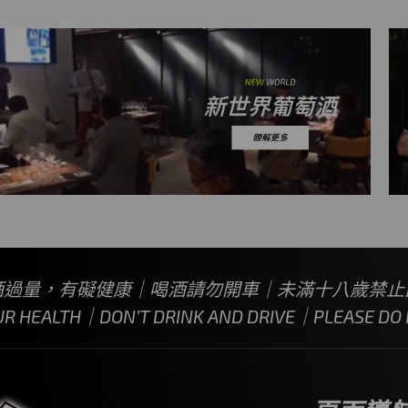
酒過量，有礙健康｜喝酒請勿開車｜未滿十八歲禁止
UR HEALTH｜DON’T DRINK AND DRIVE｜PLEASE DO N