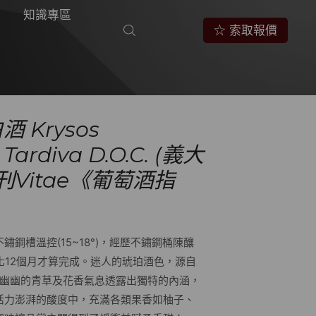
知識專區
☆ 索取報價
酒 Krysos
ardiva D.O.C. (義大
Vitae《葡萄酒指
鋼槽溫控(15~18°)，經歷不鏽鋼桶陳釀
化12個月才算完成。迷人的琥珀酒色，源自
lo！幽幽的青草及花香氣息透露出獨特的內涵，
活力澎湃的酸度中，充滿各類果香如柚子、