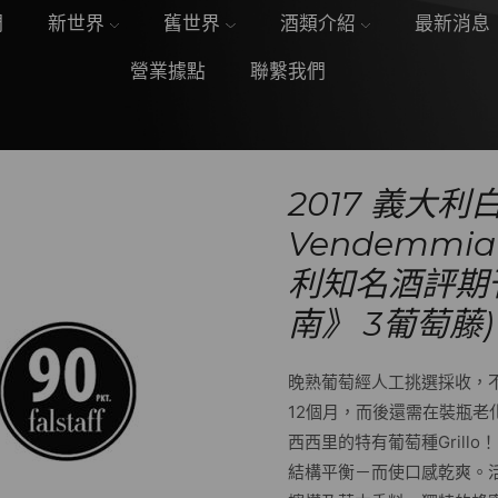
們
新世界
舊世界
酒類介紹
最新消息
營業據點
聯繫我們
2017 義大利白
Vendemmia T
利知名酒評期刊
南》 3葡萄藤)
晚熟葡萄經人工挑選採收，不鏽
12個月，而後還需在裝瓶老
西西里的特有葡萄種Gril
結構平衡－而使口感乾爽。