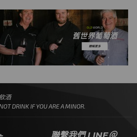
飲酒
OT DRINK IF YOU ARE A MINOR.
聯繫我們 LINE＠