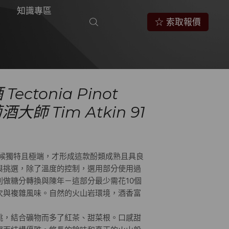
知識專區
☆ 索取報價
Tectonia Pinot
酒大師 Tim Atkin 91
裡氣候獨特且極端，才形成這款酚類成熟且具良
與挑選，除了溫度的控制，選用部分使用過
別做糖分轉換與陳年－這部分最少需花10個
次與複雜風味。自然的火山岩環境，酒香富
桃，結合礦物而多了紅茶、甜菜根。口感甜