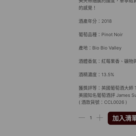
美夾帶細膩的酸度，單寧結
的感覺！
酒產年分：2018
葡萄品種：Pinot Noir
產地：Bio Bio Valley
酒體香氣：紅莓果香、礦物
酒精濃度：13.5%
獲獎評等：英國葡萄酒大師 Tim 
美國知名葡萄酒評 James Suc
( 酒款貨號：CCL0026 )
加入清