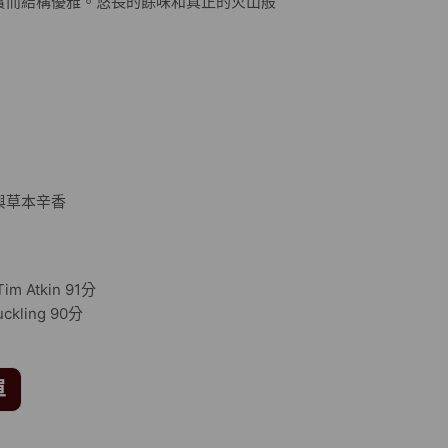
實而結構優雅。悠長的餘味和真正的火山般
與草本辛香
Atkin 91分
kling 90分
單