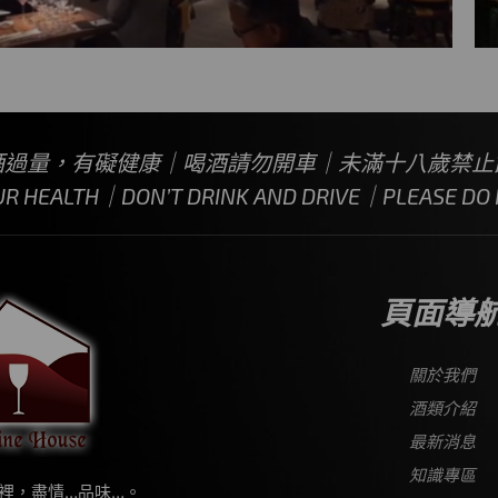
酒過量，有礙健康｜喝酒請勿開車｜未滿十八歲禁止
UR HEALTH｜DON’T DRINK AND DRIVE｜PLEASE DO N
頁面導
關於我們
酒類介紹
最新消息
知識專區
裡，盡情…品味…。