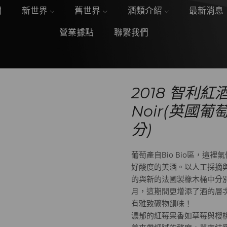
們
新世界
舊世界
酒類介紹
最新消息
營業據點
聯繫我們
2018 智利紅酒 
Noir(英國葡萄
分)
葡萄產自Bio Bio區，這
好酸度的美酒。以人工採摘
的與新的法國製橡木桶中分
月，這期間更增添了酒的層
有雅致礦物韻味！
濃郁的紅莓果香如草莓與櫻