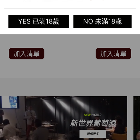
RE:FIND [E] VODKA
RE:FIND RYE WHISKE
NISHED IN BARREL(WINE
YES 已滿18歲
NO 未滿18歲
ENTHUSIAST 91分)
加入清單
加入清單