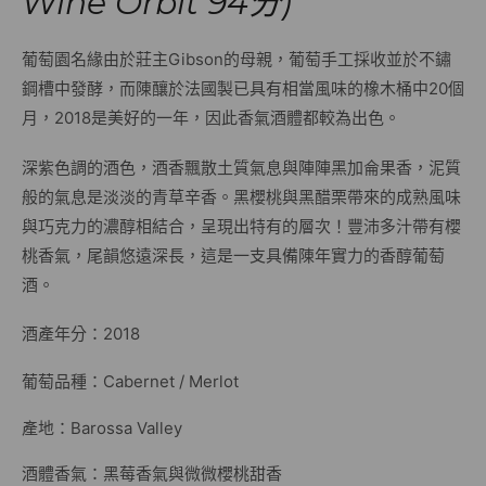
Wine Orbit 94分)
葡萄園名緣由於莊主Gibson的母親，葡萄手工採收並於不鏽
鋼槽中發酵，而陳釀於法國製已具有相當風味的橡木桶中20個
月，2018是美好的一年，因此香氣酒體都較為出色。
深紫色調的酒色，酒香飄散土質氣息與陣陣黑加侖果香，泥質
般的氣息是淡淡的青草辛香。黑櫻桃與黑醋栗帶來的成熟風味
與巧克力的濃醇相結合，呈現出特有的層次！豐沛多汁帶有櫻
桃香氣，尾韻悠遠深長，這是一支具備陳年實力的香醇葡萄
酒。
酒產年分：2018
葡萄品種：Cabernet / Merlot
產地：Barossa Valley
酒體香氣：黑莓香氣與微微櫻桃甜香