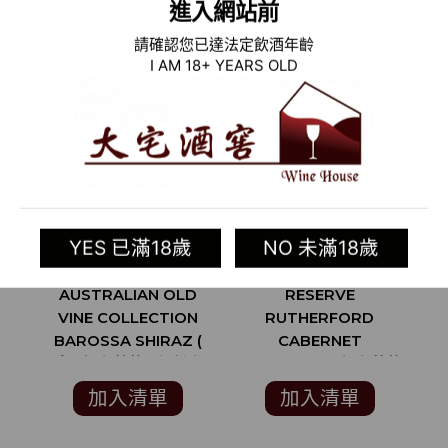
進入網站前
請確認您已達法定飲酒年齡
I AM 18+ YEARS OLD
YES 已滿18歲
NO 未滿18歲
2015 澳洲紅酒
2015 美國紅酒
2
AUSTRALIAN OLD
RESERVE
T
VINE COLLECTION
RUTHERFORD
C
BAROSSA SHIRAZ (
CABERNET
澳洲知名葡萄酒評鑑家
SAUVIGNON (知名葡萄
JAMES HALLIDAY 97
酒評論家 ROBERT
加入清單
加入清單
分 )
PARKER 90分)