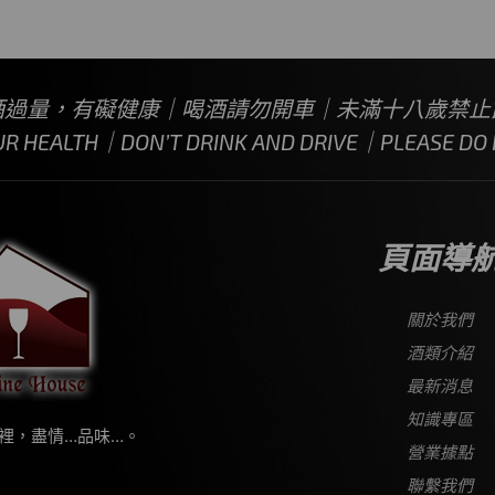
酒過量，有礙健康｜喝酒請勿開車｜未滿十八歲禁止
UR HEALTH｜DON’T DRINK AND DRIVE｜PLEASE DO N
頁面導
關於我們
酒類介紹
最新消息
知識專區
裡，盡情…品味…。
營業據點
聯繫我們