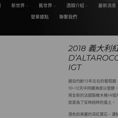
們
新世界
舊世界
酒類介紹
最新消息
營業據點
聯繫我們
2018 義大利
D’ALTAROCC
IGT
選自均齡13年左右的葡萄
10~12天中持續淋皮以發
用全新的法國製橡木桶14個
就是為了反映純粹的風土。
酒色如美麗的深紅寶石，濃