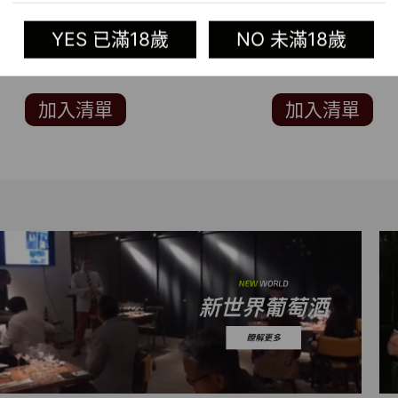
GATE CABERNET
賽 SAN FRANCISCO WI
UVIGNON (知名葡萄酒評鑑
SPIRITS COMPETITION 
YES 已滿18歲
NO 未滿18歲
”THE WINE ADVOCATE”
95分)
加入清單
加入清單