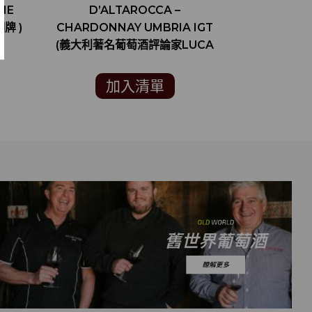
NE
D’ALTAROCCA –
CABERNET
銅牌 )
CHARDONNAY UMBRIA IGT
名葡萄酒評
(義大利著名葡萄酒評論家LUCA
VIN
MARONI 91分)
加入清單