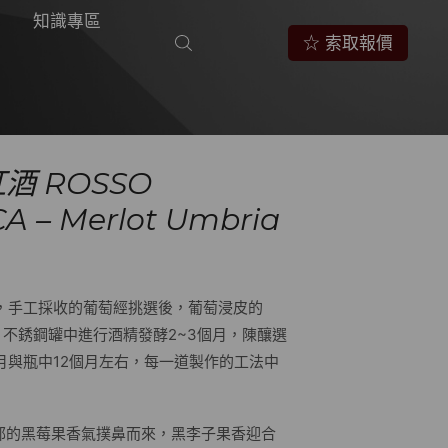
知識專區
☆ 索取報價
紅酒 ROSSO
A – Merlot Umbria
園，手工採收的葡萄經挑選後，葡萄浸皮的
酵。不銹鋼罐中進行酒精發酵2~3個月，陳釀選
月與瓶中12個月左右，每一道製作的工法中
郁的黑莓果香氣撲鼻而來，黑李子果香迎合