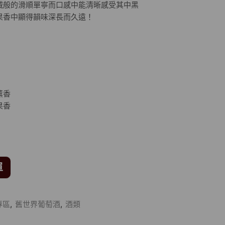
絨般的滑順單寧而口感中能清晰感受其中黑
果香中顯得韻味深長而久遠！
薰香
香
單
專區
,
舊世界葡萄酒
,
酒類