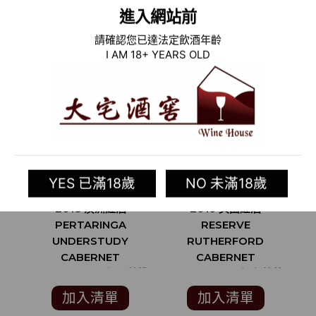
相關商品
進入網站前
請確認您已達法定飲酒年齡
I AM 18+ YEARS OLD
YES 已滿18歲
NO 未滿18歲
2018 澳洲紅酒
2016 美國紅酒
PERTARINGA
RESERVE
UNDERSTUDY
RUTHERFORD
CABERNET
CABERNET
SAUVIGNON (紐西蘭權
SAUVIGNON (知名葡萄
威酒評雜誌
酒評論網站 ”酒訊雜誌”
加入清單
加入清單
WINESTATE 4.5顆星)
VINOUS 95分)