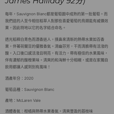
James Halliday 92分)
每年，Sauvignon Blanc都是葡萄園中成熟的第一批葡萄。而
我們這的人至今相信稻草人對那些喜愛葡萄的鳥類能有威懾效
果，因此特地以它的名字結合命名。
透光稻稈白青色而酒香迷人，撲鼻來清新的熱帶水果如百香
果，伴著荷蘭豆的優雅香氣。清幽芬芳，干而清脆帶有活潑的
酸，入口後口感活潑且明亮，有活力，帶有極佳的水果風味，
伴有濃郁的酸橙果味。清爽的和海鮮十分相襯，或是在家獨自
飲用都讓人感到別有風味！
酒產年分：2020
葡萄品種：Sauvignon Blanc
產地：McLaren Vale
酒體香氣：柑橘與熱帶水果香氣，清爽豐盈的荔枝味